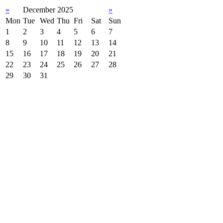
«
December 2025
»
Mon
Tue
Wed
Thu
Fri
Sat
Sun
1
2
3
4
5
6
7
8
9
10
11
12
13
14
15
16
17
18
19
20
21
22
23
24
25
26
27
28
29
30
31